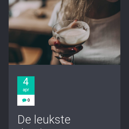
4
apr
0
De leukste