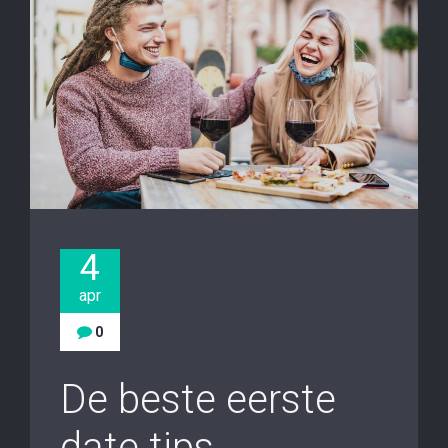
4
apr
0
De beste eerste
date tips