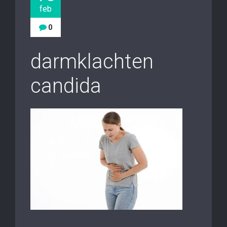
feb
0
darmklachten
candida