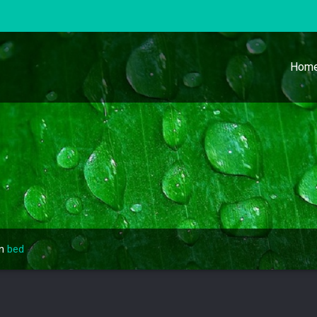
Hom
n
bed