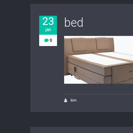
23
bed
jan
0
kim