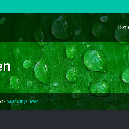
Hom
en
ven?
balans in je leven