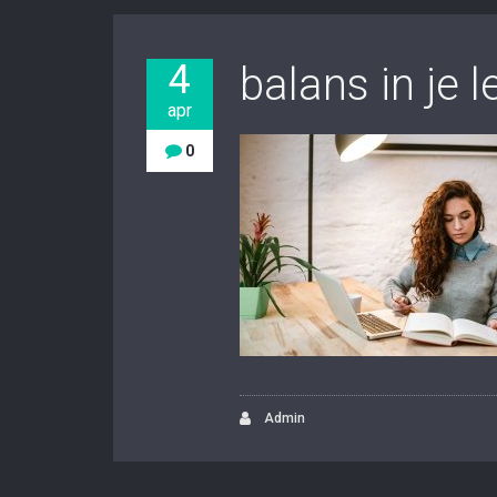
4
balans in je 
apr
0
Admin