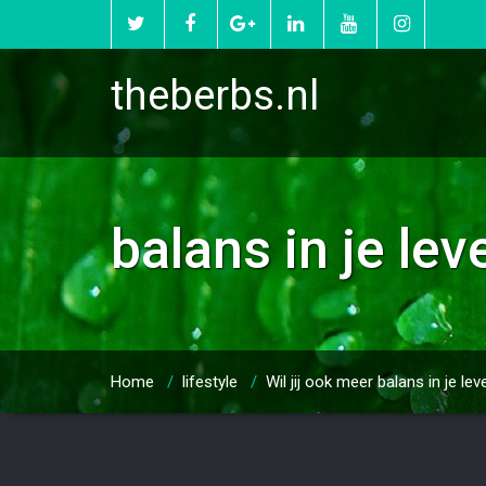
theberbs.nl
balans in je lev
Home
/
lifestyle
/
Wil jij ook meer balans in je le